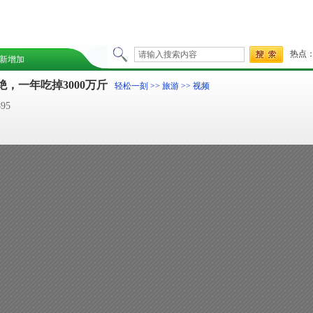
热点
新增加
，一年吃掉3000万斤
轻松一刻
>>
旅游
>> 视频
95