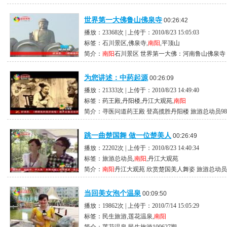
世界第一大佛鲁山佛泉寺
00:26:42
播放：23368次 | 上传于：2010/8/23 15:05:03
标签：石川景区,佛泉寺,
南阳
,平顶山
简介：
南阳
石川景区 世界第一大佛：河南鲁山佛泉寺 
为您讲述：中药起源
00:26:09
播放：21333次 | 上传于：2010/8/23 14:49:40
标签：药王殿,丹阳楼,丹江大观苑,
南阳
简介：寻医问道药王殿 登高揽胜丹阳楼 旅游总动员9
跳一曲楚国舞 做一位楚美人
00:26:49
播放：22202次 | 上传于：2010/8/23 14:40:34
标签：旅游总动员,
南阳
,丹江大观苑
简介：
南阳
丹江大观苑 欣赏楚国美人舞姿 旅游总动员
当回美女泡个温泉
00:09:50
播放：19862次 | 上传于：2010/7/14 15:05:29
标签：民生旅游,莲花温泉,
南阳