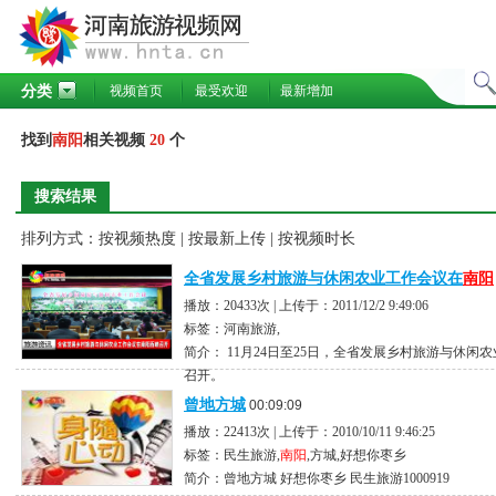
分类
视频首页
最受欢迎
最新增加
找到
南阳
相关视频
20
个
搜索结果
排列方式：
按视频热度
|
按最新上传
|
按视频时长
全省发展乡村旅游与休闲农业工作会议在
南阳
播放：20433次 | 上传于：2011/12/2 9:49:06
标签：河南旅游,
简介： 11月24日至25日，全省发展乡村旅游与休闲
召开。
曾地方城
00:09:09
播放：22413次 | 上传于：2010/10/11 9:46:25
标签：民生旅游,
南阳
,方城,好想你枣乡
简介：曾地方城 好想你枣乡 民生旅游1000919