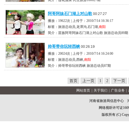
简介：莲花温泉 民生旅游100627期
阿哥阿妹石门湖上对山歌
00:27:27
播放：19622次 | 上传于：2010/7/14 16:36:17
标签：旅游总动员,龙潭沟,石门湖,
南阳
简介：苗族阿哥阿妹石门湖上对山歌 旅游总动员89期
帅哥带你玩转西峡
00:26:19
播放：20024次 | 上传于：2010/7/14 16:24:00
标签：旅游总动员,西峡,
南阳
简介：帅哥带你玩转西峡 旅游总动员87期
首页
上一页
1
2
下一页
网站首页
|
关于我们
|
广告业务
|
河南省旅游局信息中心 
网络视听许可证16094
版权所有 (C) Copyrig