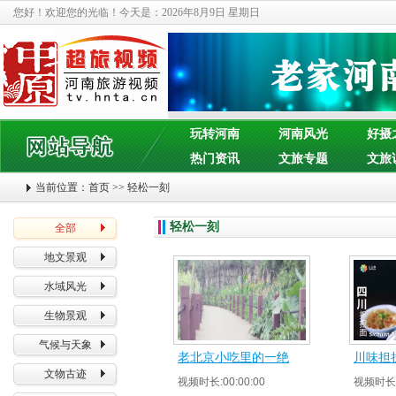
您好！欢迎您的光临！今天是：
2026年8月9日 星期日
玩转河南
河南风光
好摄
热门资讯
文旅专题
文旅
当前位置：
首页
>>
轻松一刻
轻松一刻
全部
地文景观
水域风光
生物景观
气候与天象
老北京小吃里的一绝
川味担
文物古迹
视频时长:00:00:00
视频时长:0